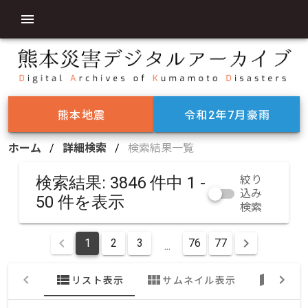
熊本地震
令和2年7月豪雨
ホーム
/
詳細検索
/
検索結果一覧
検索結果: 3846 件中 1 -
絞り
込み
50 件を表示
検索
1
2
3
76
77
...
view_list
view_module
map
リスト表示
サムネイル表示
地図表