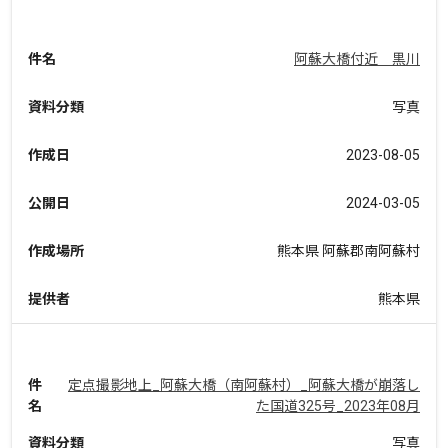
件名
阿蘇大橋付近 黒川
資料分類
写真
作成日
2023-08-05
公開日
2024-03-05
作成場所
熊本県 阿蘇郡南阿蘇村
提供者
熊本県
件
定点撮影地上_阿蘇大橋（南阿蘇村）_阿蘇大橋が崩落し
名
た国道325号_2023年08月
資料分類
写真