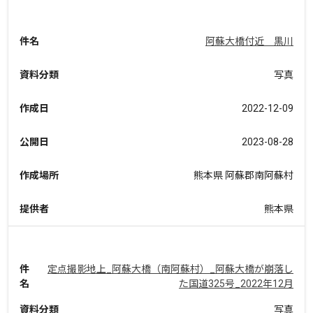
件名
阿蘇大橋付近 黒川
資料分類
写真
作成日
2022-12-09
公開日
2023-08-28
作成場所
熊本県 阿蘇郡南阿蘇村
提供者
熊本県
件
定点撮影地上_阿蘇大橋（南阿蘇村）_阿蘇大橋が崩落し
名
た国道325号_2022年12月
資料分類
写真