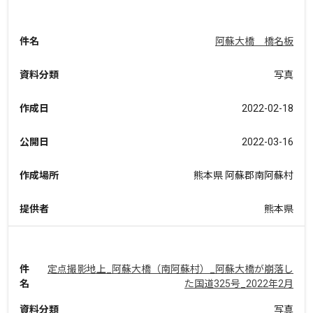
件名
阿蘇大橋 橋名板
資料分類
写真
作成日
2022-02-18
公開日
2022-03-16
作成場所
熊本県 阿蘇郡南阿蘇村
提供者
熊本県
件
定点撮影地上_阿蘇大橋（南阿蘇村）_阿蘇大橋が崩落し
名
た国道325号_2022年2月
資料分類
写真