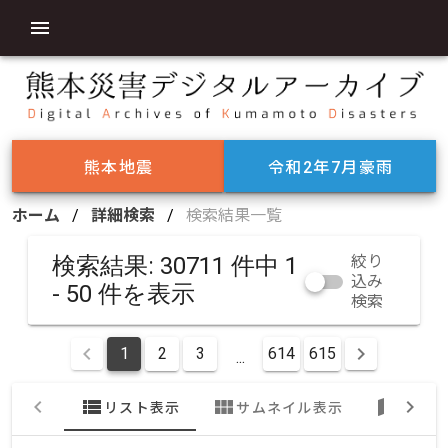
熊本地震
令和2年7月豪雨
ホーム
/
詳細検索
/
検索結果一覧
検索結果: 30711 件中 1
絞り
込み
- 50 件を表示
検索
1
2
3
614
615
...
view_list
view_module
map
リスト表示
サムネイル表示
地図表