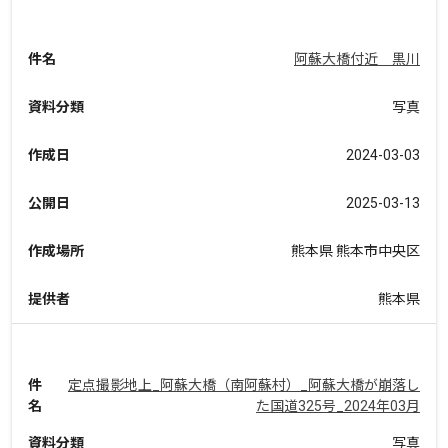
件名
阿蘇大橋付近 黒川
資料分類
写真
作成日
2024-03-03
公開日
2025-03-13
作成場所
熊本県 熊本市中央区
提供者
熊本県
件
定点撮影地上_阿蘇大橋（南阿蘇村）_阿蘇大橋が崩落し
名
た国道325号_2024年03月
資料分類
写真