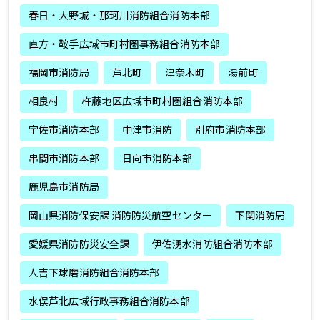
春日・大野城・那珂川消防組合消防本部
直方・鞍手広域市町村圏事務組合消防本部
福岡市消防局
芦北町
津奈木町
湯前町
相良村
杵藤地区広域市町村圏組合消防本部
宇佐市消防本部
中津市消防
別府市消防本部
串間市消防本部
日向市消防本部
鹿児島市消防局
岡山県消防保安課 消防防災航空センター
下関消防局
愛媛県消防防災安全課
伊佐湧水消防組合消防本部
人吉下球磨消防組合消防本部
水俣芦北広域行政事務組合消防本部