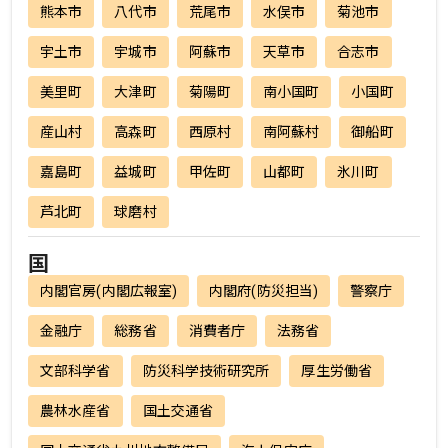
熊本市
八代市
荒尾市
水俣市
菊池市
宇土市
宇城市
阿蘇市
天草市
合志市
美里町
大津町
菊陽町
南小国町
小国町
産山村
高森町
西原村
南阿蘇村
御船町
嘉島町
益城町
甲佐町
山都町
氷川町
芦北町
球磨村
国
内閣官房(内閣広報室)
内閣府(防災担当)
警察庁
金融庁
総務省
消費者庁
法務省
文部科学省
防災科学技術研究所
厚生労働省
農林水産省
国土交通省