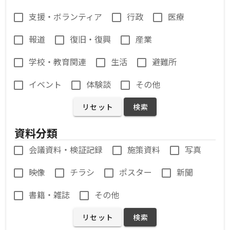
支援・ボランティア
行政
医療
報道
復旧・復興
産業
学校・教育関連
生活
避難所
イベント
体験談
その他
リセット
検索
資料分類
会議資料・検証記録
施策資料
写真
映像
チラシ
ポスター
新聞
書籍・雑誌
その他
リセット
検索