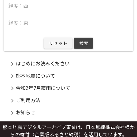
経度：西
経度：東
リセット
検索
chevron_right
はじめにお読みください
chevron_right
熊本地震について
chevron_right
令和2年7月豪雨について
chevron_right
ご利用方法
chevron_right
お知らせ
熊本地震デジタルアーカイブ事業は、日本無線株式会社様か
らの寄付（企業版ふるさと納税）を活用しています。