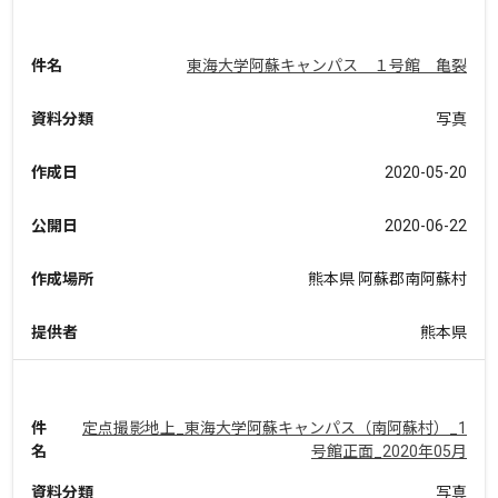
件名
東海大学阿蘇キャンパス １号館 亀裂
資料分類
写真
作成日
2020-05-20
公開日
2020-06-22
作成場所
熊本県 阿蘇郡南阿蘇村
提供者
熊本県
件
定点撮影地上_東海大学阿蘇キャンパス（南阿蘇村）_1
名
号館正面_2020年05月
資料分類
写真