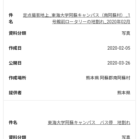
件
定点撮影地上_東海大学阿蘇キャンパス（南阿蘇村）_1
名
号館前ロータリーの地割れ_2020年02月
資料分類
写真
作成日
2020-02-05
公開日
2020-03-26
作成場所
熊本県 阿蘇郡南阿蘇村
提供者
熊本県
件名
東海大学阿蘇キャンパス バス停 地割れ
資料分類
写真