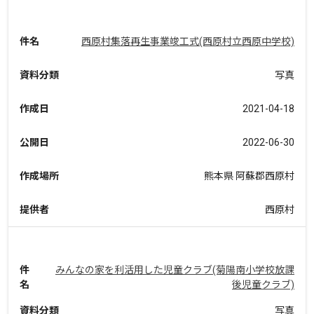
件名
西原村集落再生事業竣工式(西原村立西原中学校)
資料分類
写真
作成日
2021-04-18
公開日
2022-06-30
作成場所
熊本県 阿蘇郡西原村
提供者
西原村
件
みんなの家を利活用した児童クラブ(菊陽南小学校放課
名
後児童クラブ)
資料分類
写真