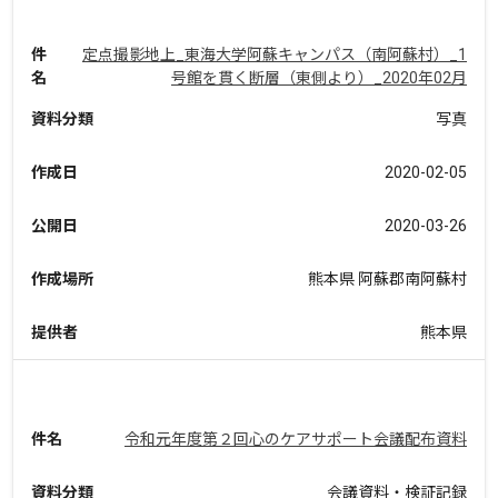
件
定点撮影地上_東海大学阿蘇キャンパス（南阿蘇村）_1
名
号館を貫く断層（東側より）_2020年02月
資料分類
写真
作成日
2020-02-05
公開日
2020-03-26
作成場所
熊本県 阿蘇郡南阿蘇村
提供者
熊本県
件名
令和元年度第２回心のケアサポート会議配布資料
資料分類
会議資料・検証記録