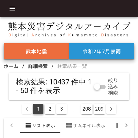
熊本地震
令和2年7月豪雨
ホーム
/
詳細検索
/
検索結果一覧
検索結果: 10437 件中 1
絞り
込み
- 50 件を表示
検索
1
2
3
208
209
...
view_list
view_module
map
リスト表示
サムネイル表示
地図表