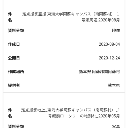
件
定点撮影空撮 東海大学阿蘇キャンパス（南阿蘇村） １
名
号館周辺 2020年08月
資料分類
映像
作成日
2020-08-04
公開日
2020-12-24
作成場所
熊本県 阿蘇郡南阿蘇村
提供者
熊本県
件
定点撮影地上_東海大学阿蘇キャンパス（南阿蘇村）_1
名
号館前ロータリーの地割れ_2020年05月
資料分類
写真