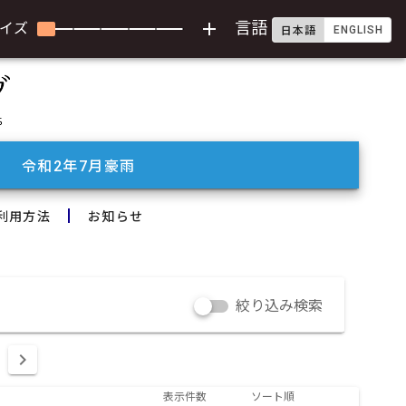
add
言語
イズ
ENGLISH
日本語
令和2年7月豪雨
利用方法
お知らせ
絞り込み検索
表示件数
ソート順