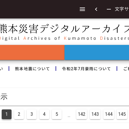
chevron_left
remove
文字サ
い
熊本地震について
令和2年7月豪雨について
ご
表示
1
2
3
4
5
142
143
144
145
...