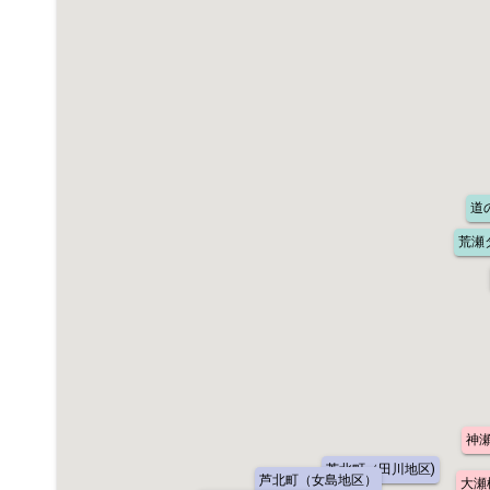
道
荒瀬
神
芦北町（田川地区)
芦北町（女島地区）
大瀬