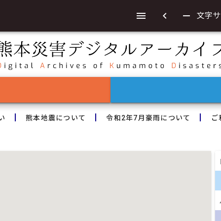
chevron_left
remove
文字サ
い
熊本地震について
令和2年7月豪雨について
ご
lo
l