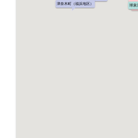
津奈木町（福浜地区）
球泉
松