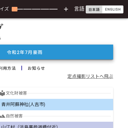
add
言語
イズ
ENGLISH
日本語
令和2年7月豪雨
利用方法
お知らせ
定点撮影リストへ飛ぶ
cal_library
文化財被害
青井阿蘇神社(人吉市)
andscape
自然被害
山江村（淡島裏参道橋付近）