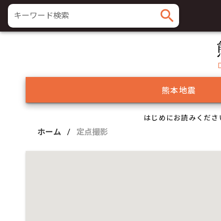
search
キーワード検索
熊本地震
はじめにお読みくださ
ホーム
/
定点撮影