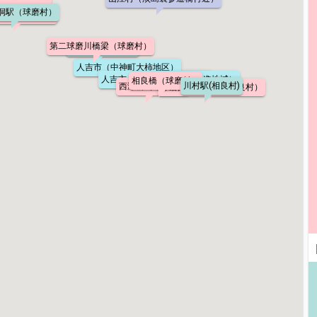
洞駅（球磨村）
本橋（球磨村）
第二球磨川橋梁（球磨村）
球磨村（渡地区）
人吉市（中神町大柿地区）
青井阿蘇神社(人吉市)
人吉市（被災市街地復興推進地域）
相良橋（球磨村）
川村駅(相良村)
西瀬橋（球磨村）
球磨川第四橋梁（相良村）
lo