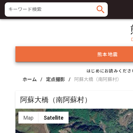
search
キーワード検索
熊本地震
はじめにお読みくださ
ホーム
/
定点撮影
/
阿蘇大橋（南阿蘇村）
阿蘇大橋（南阿蘇村）
Map
Satellite