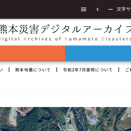
chevron_left
remove
文字サ
い
熊本地震について
令和2年7月豪雨について
ご