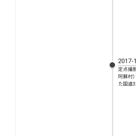
2017-
定点撮
阿蘇村
た国道32