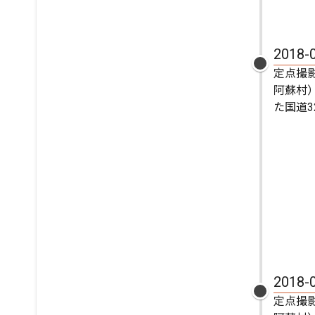
2018-
定点撮
阿蘇村
た国道32
2018-
定点撮