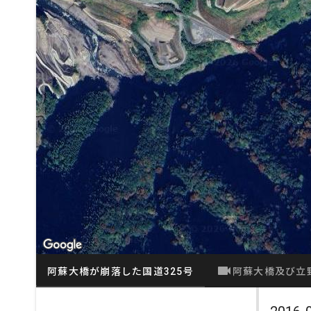
videocam
阿蘇大橋が崩落した国道325号
阿蘇大橋及び立