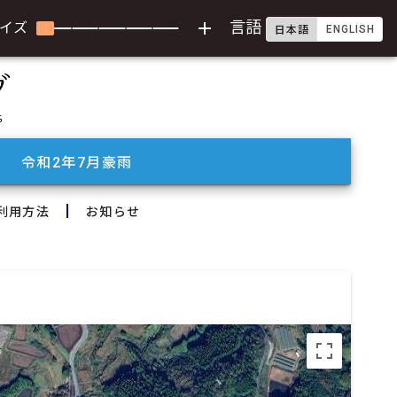
add
言語
イズ
ENGLISH
日本語
令和2年7月豪雨
利用方法
お知らせ