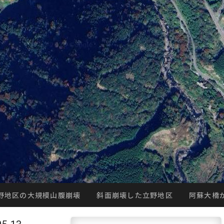
野地区の大規模山腹崩壊
斜面崩壊した立野地区
阿蘇大橋