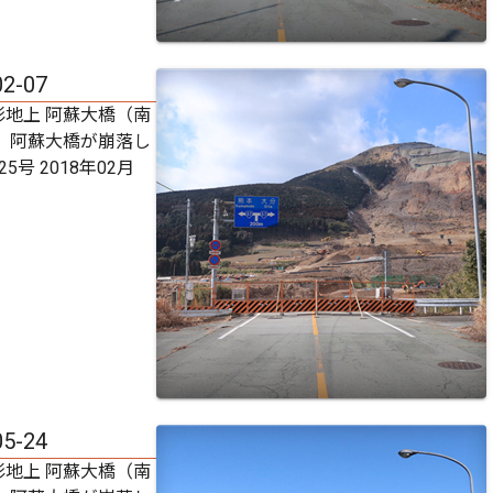
02-07
影地上 阿蘇大橋（南
） 阿蘇大橋が崩落し
5号 2018年02月
05-24
影地上 阿蘇大橋（南