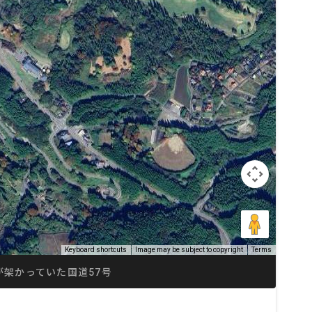
Keyboard shortcuts
Image may be subject to copyright
Terms
が架かっていた国道57号