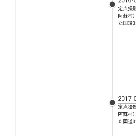
2016-
定点撮
阿蘇村
た国道3
2017-
定点撮
阿蘇村
た国道32