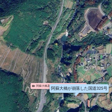
videocam
阿蘇大橋及び立野地区の大規模山腹崩壊
阿蘇大橋が崩落した国道325号
阿蘇大橋が架かっていた国道57号
斜面崩壊した立野地区