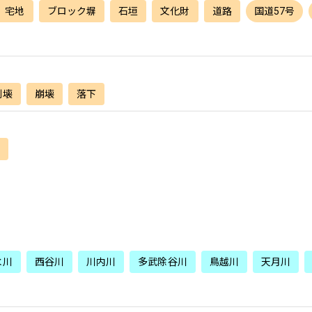
宅地
ブロック塀
石垣
文化財
道路
国道57号
倒壊
崩壊
落下
水川
西谷川
川内川
多武除谷川
鳥越川
天月川