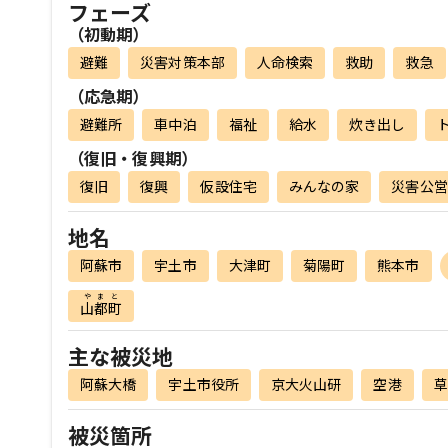
フェーズ
（初動期）
避難
災害対策本部
人命検索
救助
救急
（応急期）
避難所
車中泊
福祉
給水
炊き出し
（復旧・復興期）
復旧
復興
仮設住宅
みんなの家
災害公営
地名
阿蘇市
宇土市
大津町
菊陽町
熊本市
やまと
山都町
主な被災地
阿蘇大橋
宇土市役所
京大火山研
空港
草
被災箇所