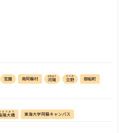
かわよう
たての
宮園
南阿蘇村
御船町
河陽
立野
ちょうよう
東海大学阿蘇キャンパス
長陽大橋