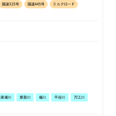
国道325号
国道445号
ミルクロード
湯浦川
那良川
福川
平谷川
万江川