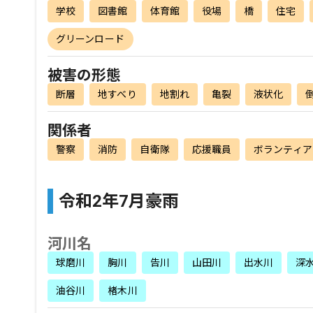
学校
図書館
体育館
役場
橋
住宅
グリーンロード
被害の形態
断層
地すべり
地割れ
亀裂
液状化
関係者
警察
消防
自衛隊
応援職員
ボランティア
令和2年7月豪雨
河川名
球磨川
胸川
告川
山田川
出水川
深
油谷川
楮木川