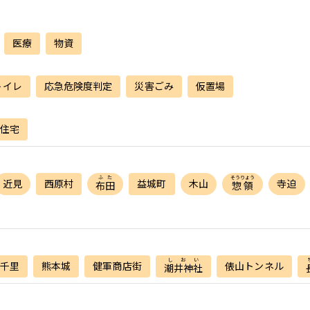
医療
物資
トイレ
応急危険度判定
災害ごみ
仮置場
住宅
ふた
そうりょう
近見
西原村
益城町
木山
寺迫
布田
惣領
しおい
千里
熊本城
健軍商店街
俵山トンネル
潮井神社