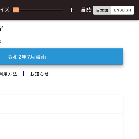
add
言語
イズ
ENGLISH
日本語
令和2年7月豪雨
利用方法
お知らせ