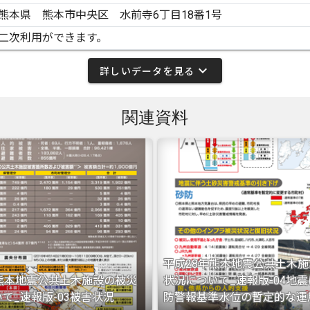
熊本県 熊本市中央区 水前寺6丁目18番1号
二次利用ができます。
expand_more
詳しいデータを見る
関連資料
平成28年熊本地震公共土木
年熊本地震公共土木施設の被災
状況について_速報版-04地
て_速報版-03被害状況
防警報基準水位の暫定的な運