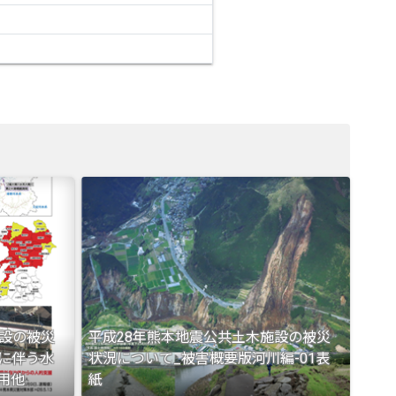
施設の被災
平成28年熊本地震公共土木施設の被災
震に伴う水
状況について_被害概要版河川編-01表
用他
紙