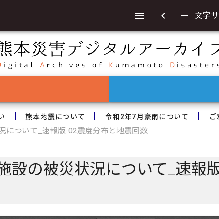
chevron_left
remove
文字サ
い
熊本地震について
令和2年7月豪雨について
ご
況について_速報版-02震度分布と地震回数
施設の被災状況について_速報版