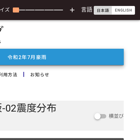
add
言語
イズ
ENGLISH
日本語
令和2年7月豪雨
利用方法
お知らせ
-02震度分布
横並び