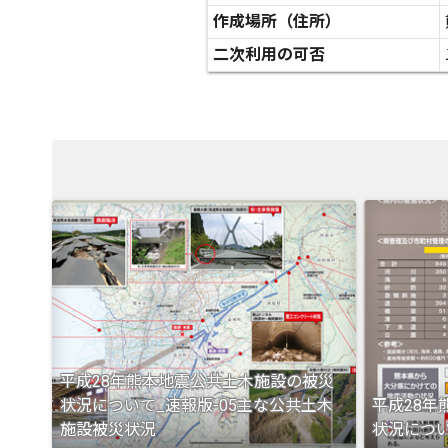
作成場所（住所）
二次利用の可否
平成28年熊本地震公共土木施設の被災
状況について_速報版-05主な公共土木
平成28
施設被災状況
状況につい