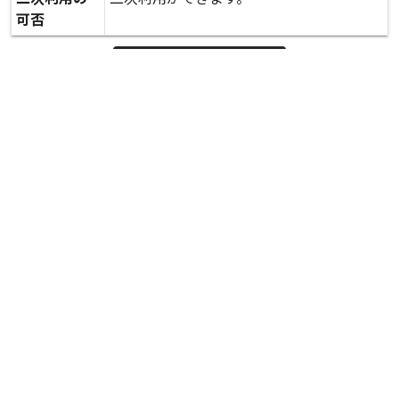
可否
expand_more
詳しいデータを見る
関連資料
西原村大切畑集落 大切畑公民館 仮設