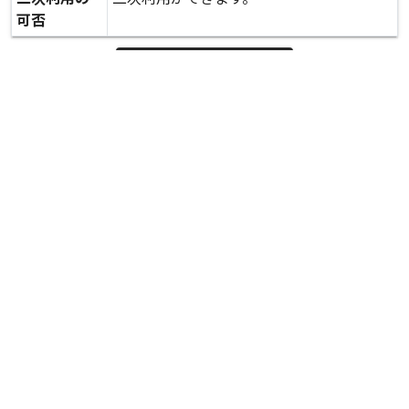
可否
expand_more
詳しいデータを見る
関連資料
被災状況 調査 町民体育館