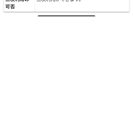
可否
expand_more
詳しいデータを見る
関連資料
被災状況 税務課