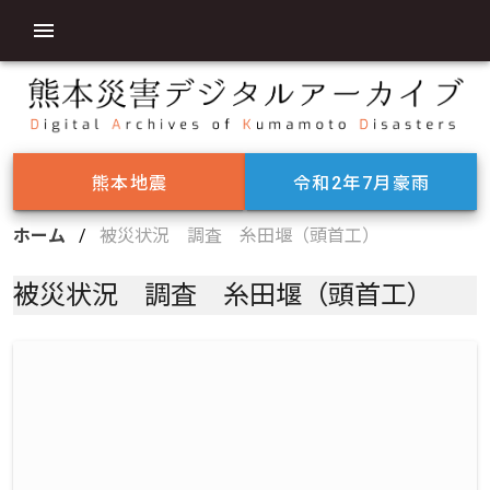
熊本地震
令和2年7月豪雨
ホーム
/
被災状況 調査 糸田堰（頭首工）
被災状況 調査 糸田堰（頭首工）