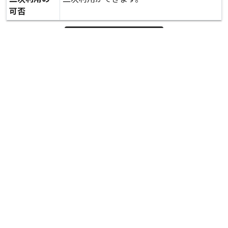
可否
expand_more
詳しいデータを見る
関連資料
被災状況 調査 糸田堰（頭首工）