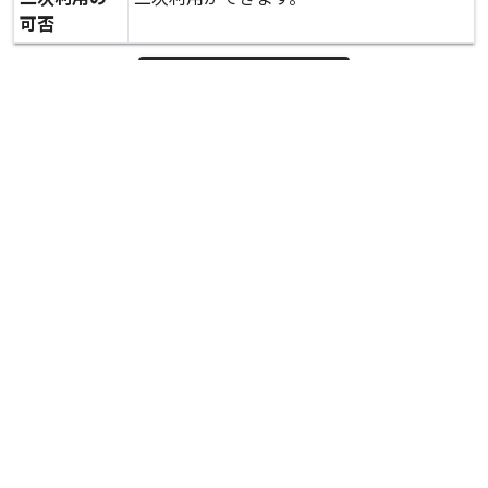
可否
expand_more
詳しいデータを見る
関連資料
被災状況 調査 文教施設