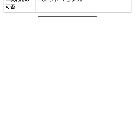
可否
expand_more
詳しいデータを見る
関連資料
被災状況 調査 文教施設