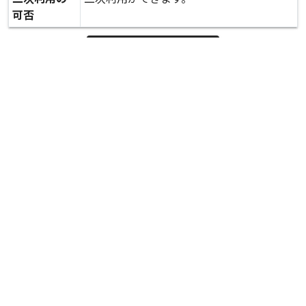
可否
expand_more
詳しいデータを見る
関連資料
仮設住宅