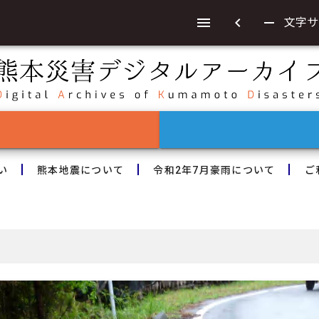
chevron_left
remove
文字サ
い
熊本地震について
令和2年7月豪雨について
ご