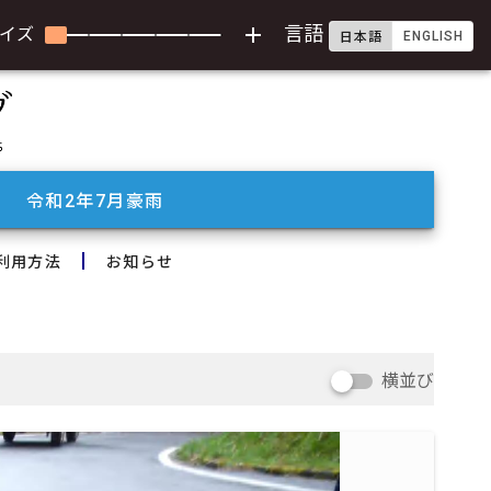
add
言語
イズ
ENGLISH
日本語
令和2年7月豪雨
利用方法
お知らせ
横並び