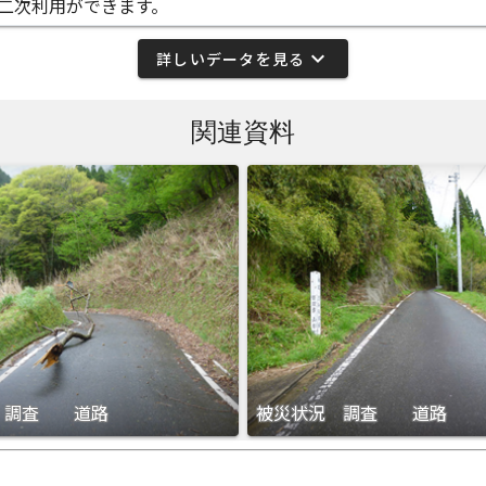
二次利用ができます。
expand_more
詳しいデータを見る
関連資料
 調査 道路
被災状況 調査 道路