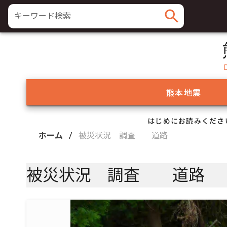
search
キーワード検索
熊本地震
はじめにお読みくださ
ホーム
/
被災状況 調査 道路
被災状況 調査 道路