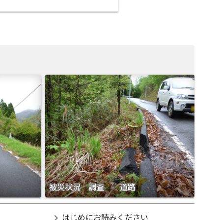
被災状況 調査 道路
chevron_right
はじめにお読みください