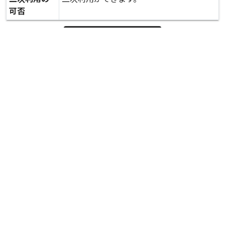
可否
expand_more
詳しいデータを見る
関連資料
農林水産部 災害対策本部会議資料