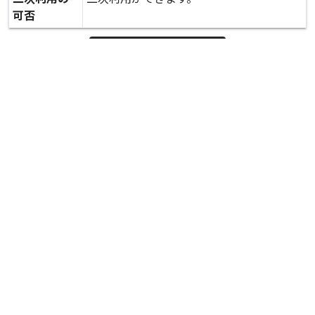
可否
expand_more
詳しいデータを見る
関連資料
河原小学校避難所の様子