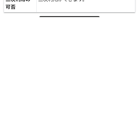
可否
expand_more
詳しいデータを見る
関連資料
道路の被害 県道熊本高森線