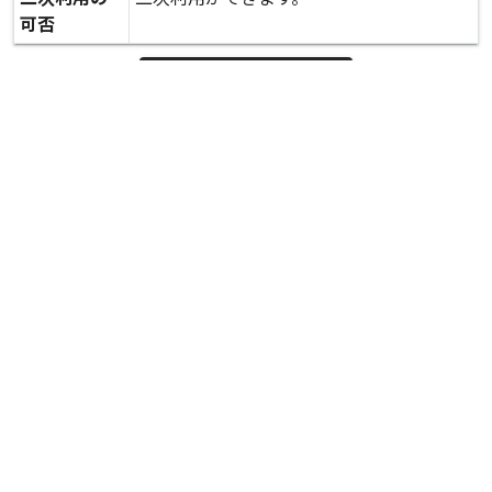
可否
expand_more
詳しいデータを見る
関連資料
被害状況（西合志庁舎）