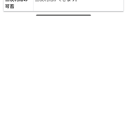
可否
expand_more
詳しいデータを見る
関連資料
災害ボランティアセンターの様子