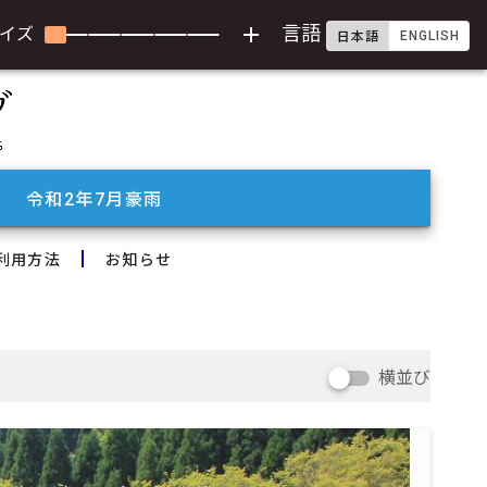
add
言語
イズ
ENGLISH
日本語
令和2年7月豪雨
利用方法
お知らせ
横並び