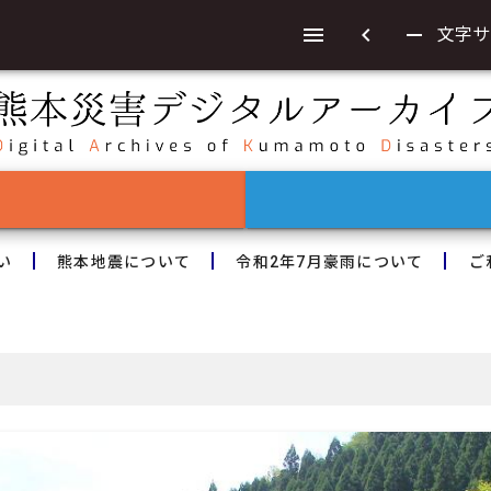
chevron_left
remove
文字サ
い
熊本地震について
令和2年7月豪雨について
ご