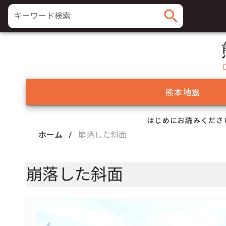
search
キーワード検索
熊本地震
はじめにお読みくださ
ホーム
/
崩落した斜面
崩落した斜面