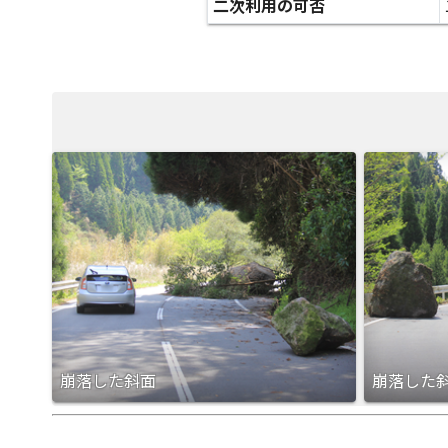
二次利用の可否
崩落した斜面
崩落した