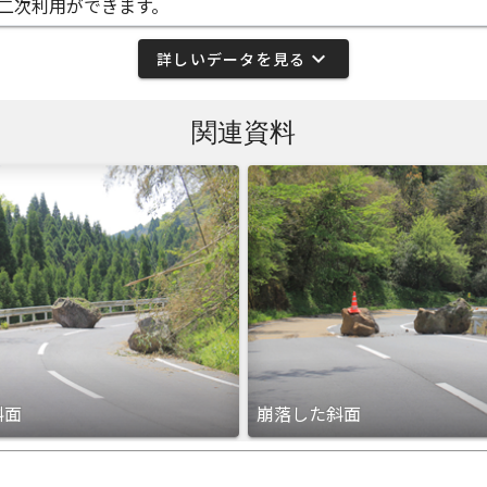
二次利用ができます。
expand_more
詳しいデータを見る
関連資料
斜面
崩落した斜面