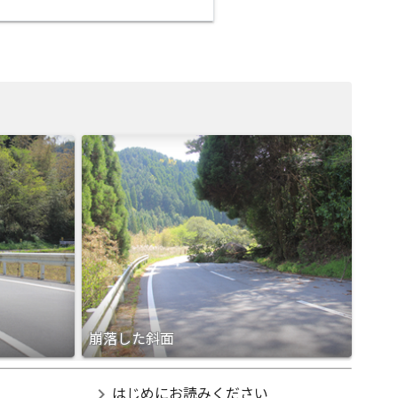
崩落した斜面
chevron_right
はじめにお読みください