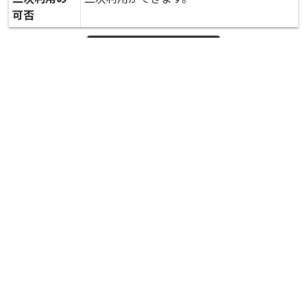
可否
expand_more
詳しいデータを見る
関連資料
避難所での炊き出し