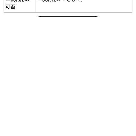
可否
expand_more
詳しいデータを見る
関連資料
防災担当大臣の視察