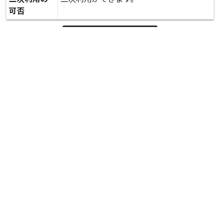
可否
expand_more
詳しいデータを見る
関連資料
防災担当大臣の視察