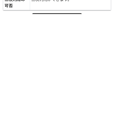
可否
expand_more
詳しいデータを見る
関連資料
防災担当大臣の視察