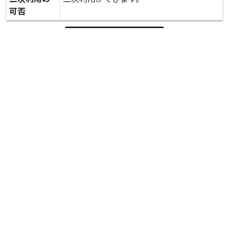
可否
expand_more
詳しいデータを見る
関連資料
衣料品の支給