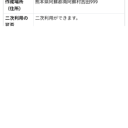
作成場所
熊本県阿蘇郡南阿蘇村吉田999
（住所）
二次利用の
二次利用ができます。
可否
expand_more
詳しいデータを見る
関連資料