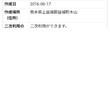
作成日
2016-06-17
作成場所
熊本県上益城郡益城町木山
（住所）
二次利用の
二次利用ができます。
可否
expand_more
詳しいデータを見る
関連資料