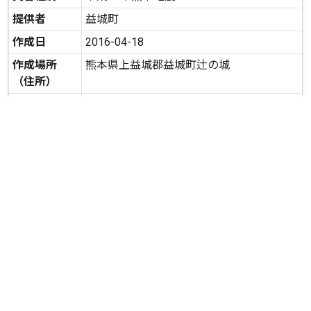
提供者
益城町
作成日
2016-04-18
作成場所
熊本県上益城郡益城町辻の城
（住所）
二次利用の
二次利用ができます。
可否
expand_more
詳しいデータを見る
関連資料