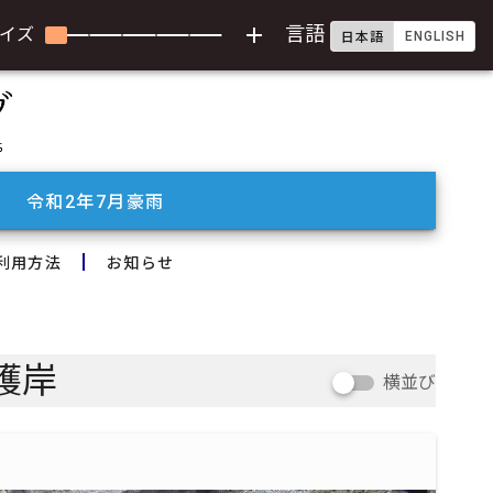
add
言語
イズ
ENGLISH
日本語
令和2年7月豪雨
利用方法
お知らせ
護岸
横並び