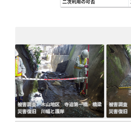
二次利用の可否
被害調査 木山地区 寺迫第一橋 橋梁
被害調査
災害復旧 川幅と護岸
災害復旧