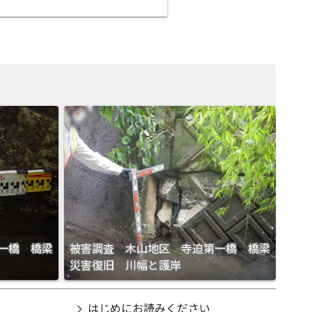
一橋 橋梁
被害調査 木山地区 寺迫第一橋 橋梁
災害復旧 川幅と護岸
chevron_right
はじめにお読みください