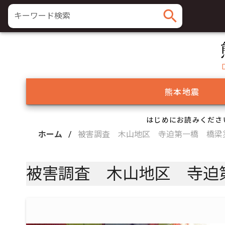
search
キーワード検索
熊本地震
はじめにお読みくださ
ホーム
/
被害調査 木山地区 寺迫第一橋 橋梁
被害調査 木山地区 寺迫