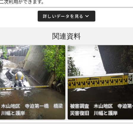
二次利用ができます。
expand_more
詳しいデータを見る
関連資料
 木山地区 寺迫第一橋 橋梁
被害調査 木山地区 寺迫第
 川幅と護岸
災害復旧 川幅と護岸