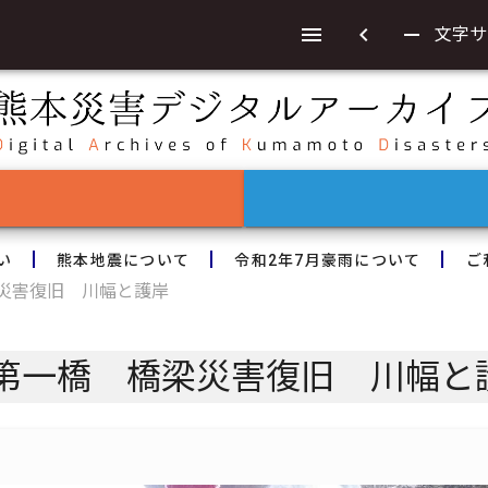
chevron_left
remove
文字サ
い
熊本地震について
令和2年7月豪雨について
ご
災害復旧 川幅と護岸
第一橋 橋梁災害復旧 川幅と