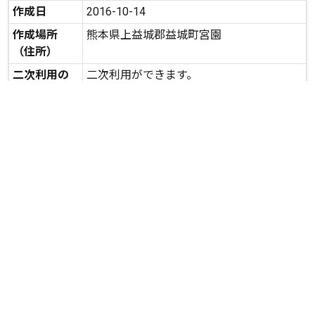
作成日
2016-10-14
作成場所
熊本県上益城郡益城町宮園
（住所）
二次利用の
二次利用ができます。
可否
expand_more
詳しいデータを見る
関連資料