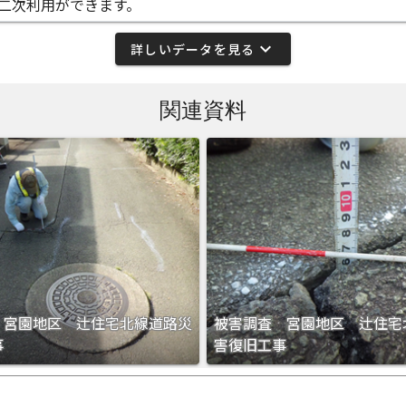
二次利用ができます。
expand_more
詳しいデータを見る
関連資料
 宮園地区 辻住宅北線道路災
被害調査 宮園地区 辻住宅
事
害復旧工事