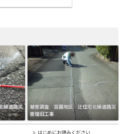
北線道路災
被害調査 宮園地区 辻住宅北線道路災
害復旧工事
chevron_right
はじめにお読みください