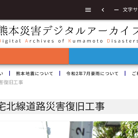
chevron_left
remove
文字サ
い
熊本地震について
令和2年7月豪雨について
ご
害復旧工事
宅北線道路災害復旧工事