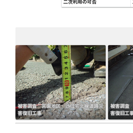
二次利用の可否
被害調査 宮園地区 辻住宅北線道路災
被害調査
害復旧工事
害復旧工