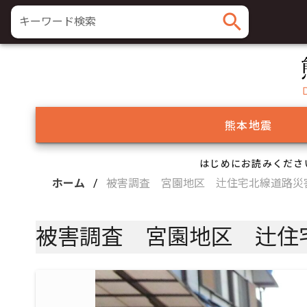
search
キーワード検索
熊本地震
はじめにお読みくださ
ホーム
/
被害調査 宮園地区 辻住宅北線道路災
被害調査 宮園地区 辻住