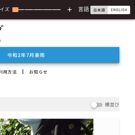
add
言語
イズ
ENGLISH
日本語
令和2年7月豪雨
利用方法
お知らせ
横並び