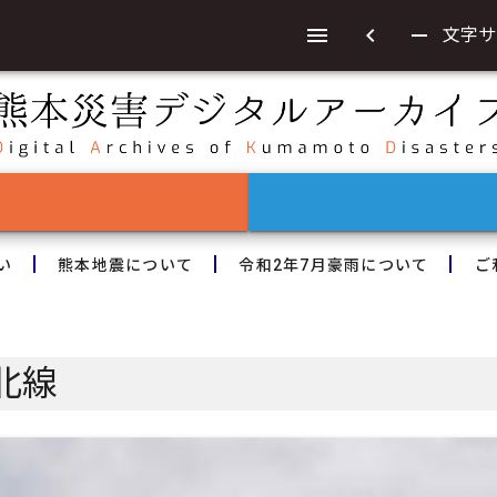
chevron_left
remove
文字サ
い
熊本地震について
令和2年7月豪雨について
ご
北線