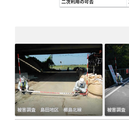
二次利用の可否
被害調査 島田地区 櫛島北線
被害調査