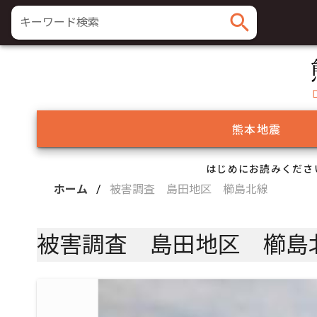
search
キーワード検索
熊本地震
はじめにお読みくださ
ホーム
/
被害調査 島田地区 櫛島北線
被害調査 島田地区 櫛島