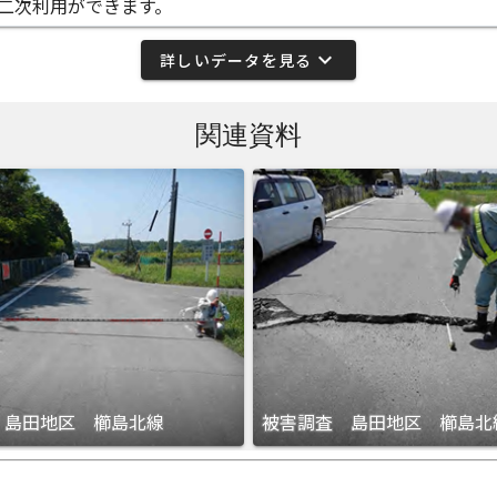
二次利用ができます。
expand_more
詳しいデータを見る
関連資料
 島田地区 櫛島北線
被害調査 島田地区 櫛島北