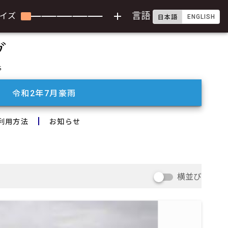
add
言語
イズ
ENGLISH
日本語
令和2年7月豪雨
利用方法
お知らせ
横並び