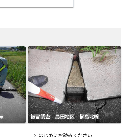
線
被害調査 島田地区 櫛島北線
chevron_right
はじめにお読みください