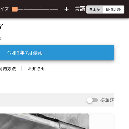
add
言語
イズ
ENGLISH
日本語
令和2年7月豪雨
利用方法
お知らせ
横並び