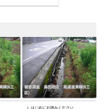
線(6工
被害調査 島田地区 高速道東線(6工
区)
chevron_right
はじめにお読みください