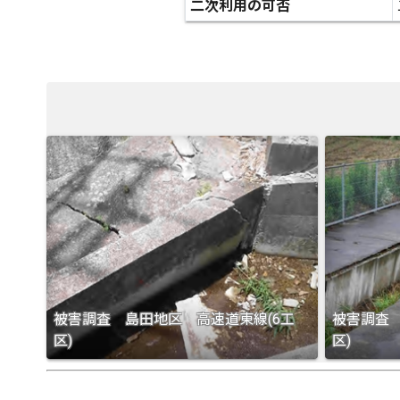
二次利用の可否
被害調査 島田地区 高速道東線(6工
被害調査 
区)
区)