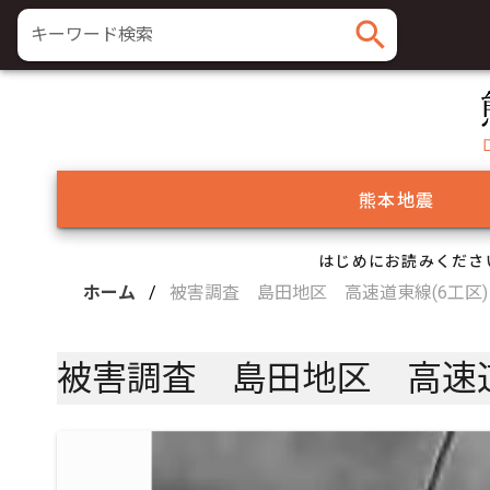
search
キーワード検索
熊本地震
はじめにお読みくださ
ホーム
/
被害調査 島田地区 高速道東線(6工区)
被害調査 島田地区 高速道