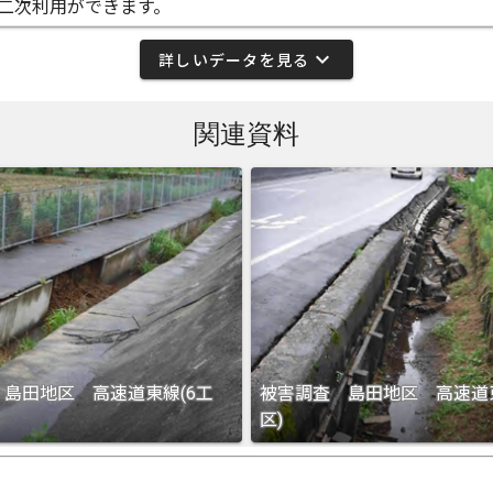
二次利用ができます。
expand_more
詳しいデータを見る
関連資料
島田地区 高速道東線(6工
被害調査 島田地区 高速道東
区)