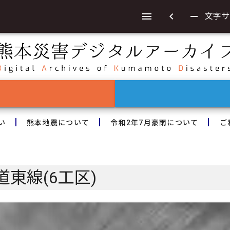
chevron_left
remove
文字サ
い
熊本地震について
令和2年7月豪雨について
ご
東線(6工区)