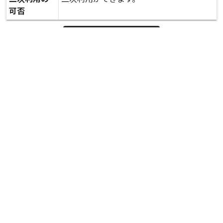
可否
expand_more
詳しいデータを見る
関連資料
被害調査 島田地区 櫛島東無田線(1工区)