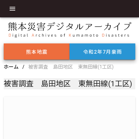
熊本地震
令和2年7月豪雨
ホーム
/
被害調査 島田地区 東無田線(1工区)
被害調査 島田地区 東無田線(1工区)