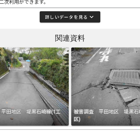
二次利用ができます。
expand_more
詳しいデータを見る
関連資料
平田地区 堤黒石崎線(1工
被害調査 平田地区 堤黒石崎
区)