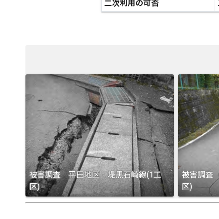
二次利用の可否
被害調査 平田地区 堤黒石崎線(1工
被害調査 
区)
区)