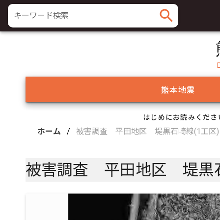
search
キーワード検索
熊本地震
はじめにお読みくださ
ホーム
/
被害調査 平田地区 堤黒石崎線(1工区)
被害調査 平田地区 堤黒石