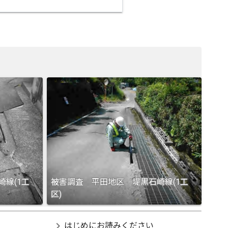
線(1工
被害調査 平田地区 堤黒石崎線(1工
区)
chevron_right
はじめにお読みください