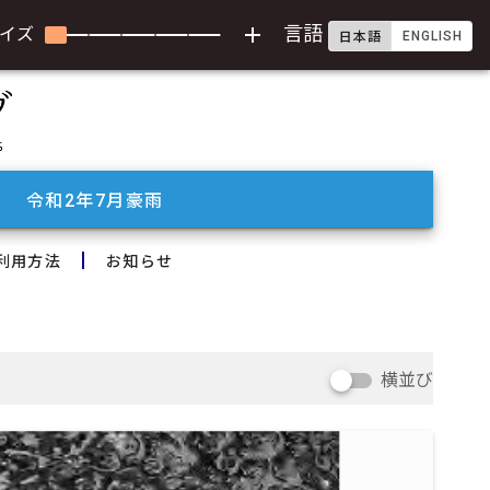
add
言語
イズ
ENGLISH
日本語
令和2年7月豪雨
利用方法
お知らせ
横並び