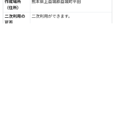
作成場所
熊本県上益城郡益城町平田
（住所）
二次利用の
二次利用ができます。
可否
expand_more
詳しいデータを見る
関連資料