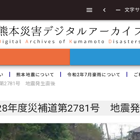
chevron_left
remove
文字サ
い
熊本地震について
令和2年7月豪雨について
ご
第2781号 地震発生直後
8年度災補道第2781号 地震