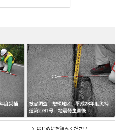
8年度災補
被害調査 惣領地区 平成28年度災補
道第2781号 地震発生直後
chevron_right
はじめにお読みください