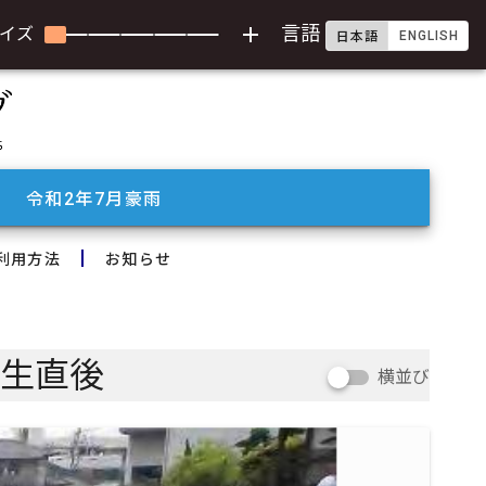
add
言語
イズ
ENGLISH
日本語
令和2年7月豪雨
利用方法
お知らせ
発生直後
横並び