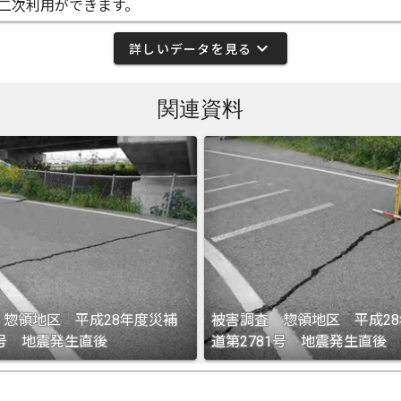
二次利用ができます。
expand_more
詳しいデータを見る
関連資料
 惣領地区 平成28年度災補
被害調査 惣領地区 平成2
1号 地震発生直後
道第2781号 地震発生直後