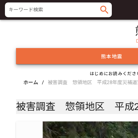
search
キーワード検索
熊本地震
はじめにお読みくださ
ホーム
/
被害調査 惣領地区 平成28年度災補道
被害調査 惣領地区 平成2