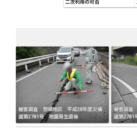
二次利用の可否
被害調査 惣領地区 平成28年度災補
被害調査
道第2781号 地震発生直後
道第278