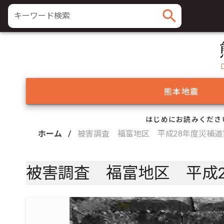
search
キーワード検索
熊本地震
はじめにお読みくださ
ホーム
/
被害調査 福富地区 平成28年度災補道第
被害調査 福富地区 平成2