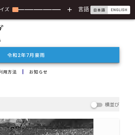
add
言語
イズ
ENGLISH
日本語
令和2年7月豪雨
利用方法
お知らせ
横並び