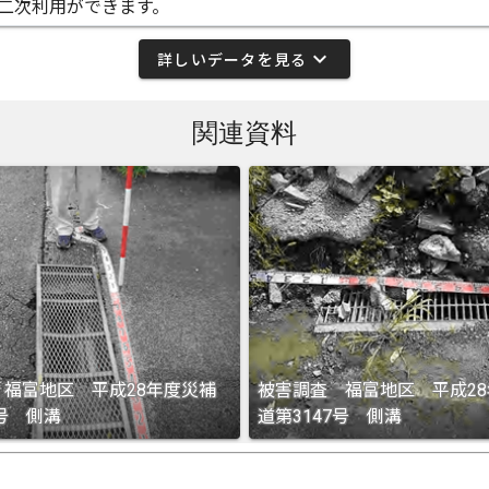
二次利用ができます。
expand_more
詳しいデータを見る
関連資料
 福富地区 平成28年度災補
被害調査 福富地区 平成2
5号 側溝
道第3147号 側溝