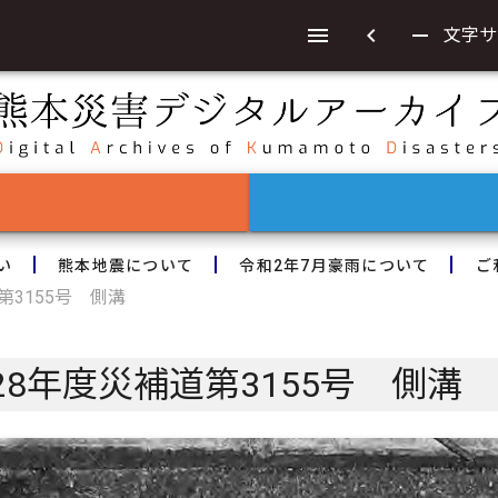
chevron_left
remove
文字サ
い
熊本地震について
令和2年7月豪雨について
ご
3155号 側溝
8年度災補道第3155号 側溝