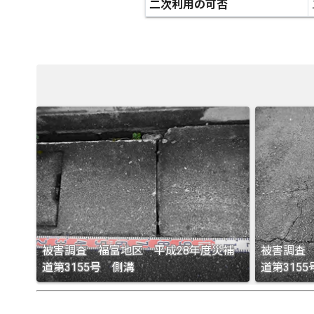
二次利用の可否
被害調査 福富地区 平成28年度災補
被害調査
道第3155号 側溝
道第315