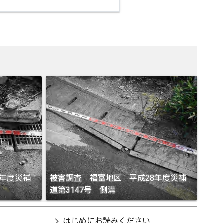
8年度災補
被害調査 福富地区 平成28年度災補
道第3147号 側溝
chevron_right
はじめにお読みください