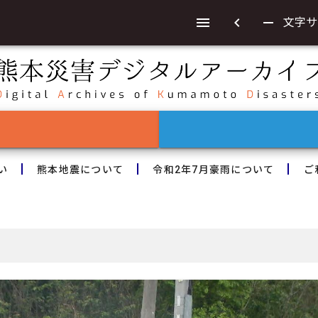
chevron_left
remove
文字サ
い
熊本地震について
令和2年7月豪雨について
ご