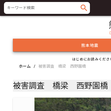
search
キーワード検索
熊本地震
はじめにお読みくださ
ホーム
/
被害調査 橋梁 西野園橋
被害調査 橋梁 西野園橋