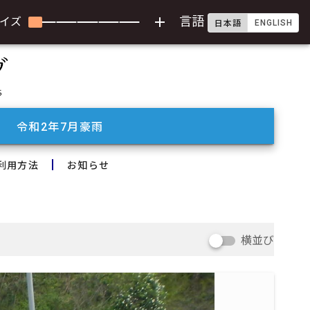
add
言語
イズ
ENGLISH
日本語
令和2年7月豪雨
利用方法
お知らせ
横並び