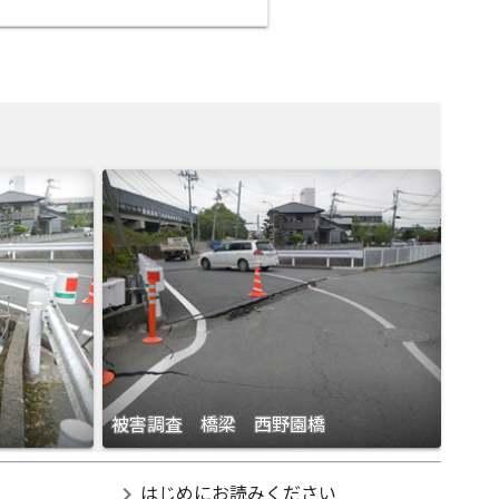
被害調査 橋梁 西野園橋
chevron_right
はじめにお読みください