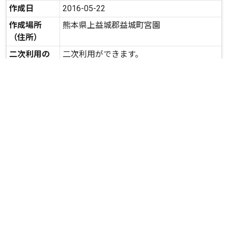
作成日
2016-05-22
作成場所
熊本県上益城郡益城町宮園
（住所）
二次利用の
二次利用ができます。
可否
expand_more
詳しいデータを見る
関連資料