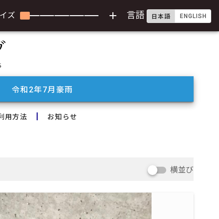
add
言語
イズ
ENGLISH
日本語
令和2年7月豪雨
利用方法
お知らせ
横並び