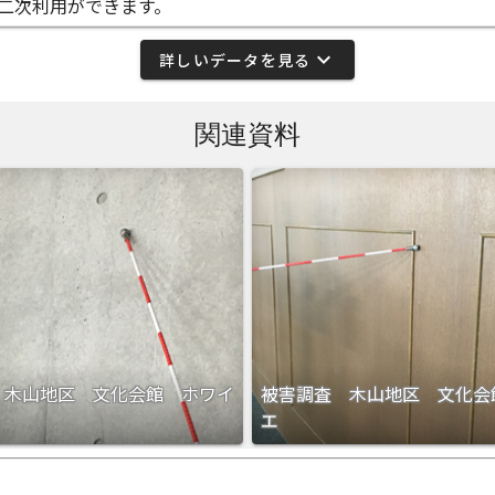
二次利用ができます。
expand_more
詳しいデータを見る
関連資料
 木山地区 文化会館 ホワイ
被害調査 木山地区 文化会
エ