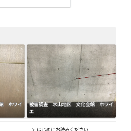
館 ホワイ
被害調査 木山地区 文化会館 ホワイ
エ
chevron_right
はじめにお読みください