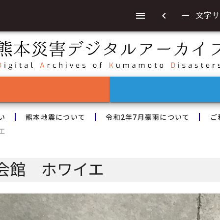
chevron_left
remove
文字サ
い
熊本地震について
令和2年7月豪雨について
ご
エ
会館 ホワイエ