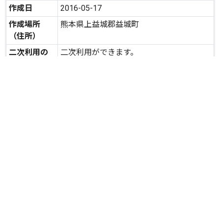
作成日
2016-05-17
作成場所
熊本県上益城郡益城町
（住所）
二次利用の
二次利用ができます。
可否
expand_more
詳しいデータを見る
関連資料