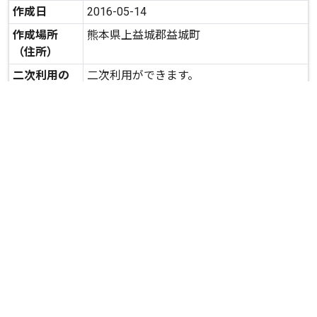
作成日
2016-05-14
作成場所
熊本県上益城郡益城町
（住所）
二次利用の
二次利用ができます。
可否
expand_more
詳しいデータを見る
関連資料