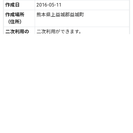
作成日
2016-05-11
作成場所
熊本県上益城郡益城町
（住所）
二次利用の
二次利用ができます。
可否
expand_more
詳しいデータを見る
関連資料