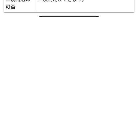
可否
expand_more
詳しいデータを見る
関連資料
豪雨 ゴルフ場の斜面崩落