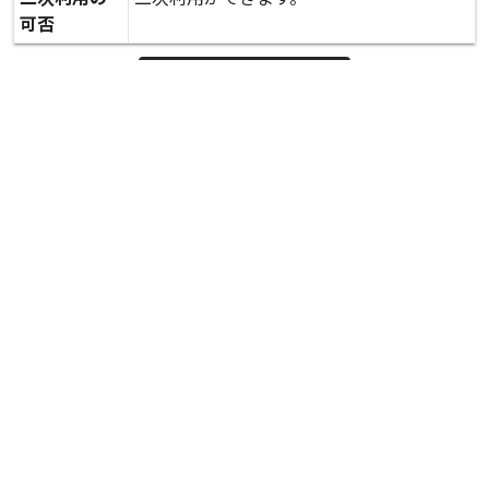
可否
expand_more
詳しいデータを見る
関連資料
災害廃棄物集積所の様子